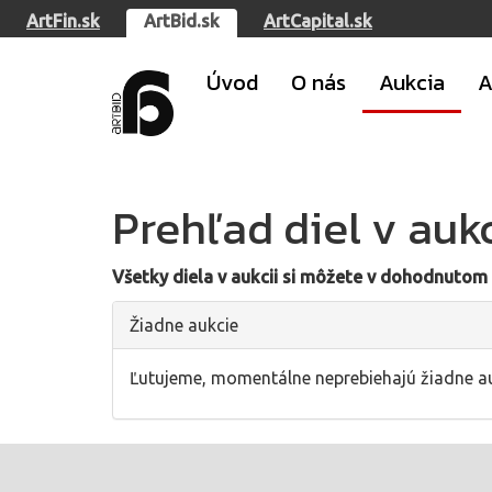
ArtFin.sk
ArtBid.sk
ArtCapital.sk
Úvod
O nás
Aukcia
A
Prehľad diel v aukc
Všetky diela v aukcii si môžete v dohodnutom 
Žiadne aukcie
Ľutujeme, momentálne neprebiehajú žiadne au