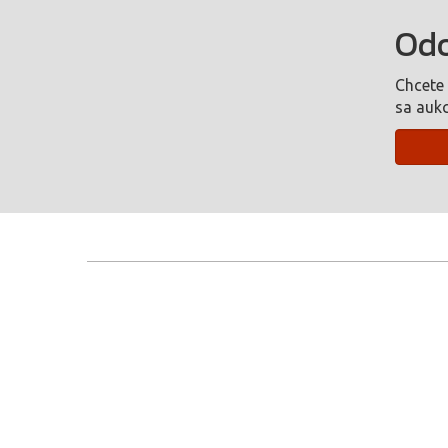
Odo
Chcete 
sa aukc